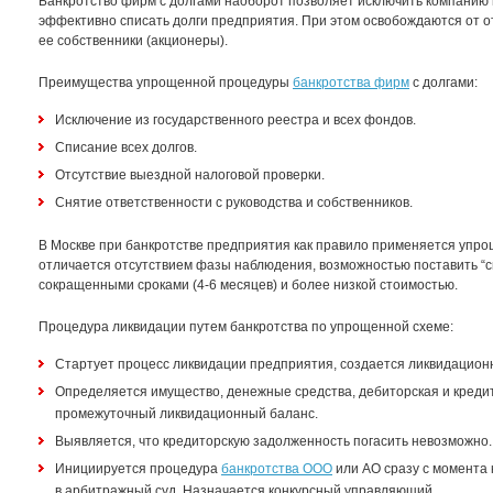
Банкротство фирм с долгами наоборот позволяет исключить компанию 
эффективно списать долги предприятия. При этом освобождаются от от
ее собственники (акционеры).
Преимущества упрощенной процедуры
банкротства фирм
с долгами:
Исключение из государственного реестра и всех фондов.
Списание всех долгов.
Отсутствие выездной налоговой проверки.
Снятие ответственности с руководства и собственников.
В Москве при банкротстве предприятия как правило применяется упро
отличается отсутствием фазы наблюдения, возможностью поставить “с
сокращенными сроками (4-6 месяцев) и более низкой стоимостью.
Процедура ликвидации путем банкротства по упрощенной схеме:
Стартует процесс ликвидации предприятия, создается ликвидацион
Определяется имущество, денежные средства, дебиторская и креди
промежуточный ликвидационный баланс.
Выявляется, что кредиторскую задолженность погасить невозможно.
Инициируется процедура
банкротства ООО
или АО сразу с момента 
в арбитражный суд. Назначается конкурсный управляющий.