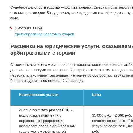
Судебное делопроизводство — долгий процесс. Специалисты помогут не
столом переговоров. В трудных случаях предлагая квалифицированну
суде.
Смотрите также
Урегулирование налоговых споров
Расценки на юридические услуги, оказываемы
арбитражными спорами
Стоимость комплекса услуг по сопровождению налогового спора в арби
доначисленных сумм налогов, пеней, штрафов в соответствии с данным
первоначально клиент оплачивает не менее 50 000 руб., остаток суммы
Решения судом апелляционной инстанции.
Наименование услуги
Цена
Анализ всех материалов ВНП и
подготовка заключения о
35 000 руб. + 2 000 руб
перспективах разрешения
начиная со второго + 1
налогового спора в арбитражном
услуги за сложность, но
суде с учетом арбитражной
руб.